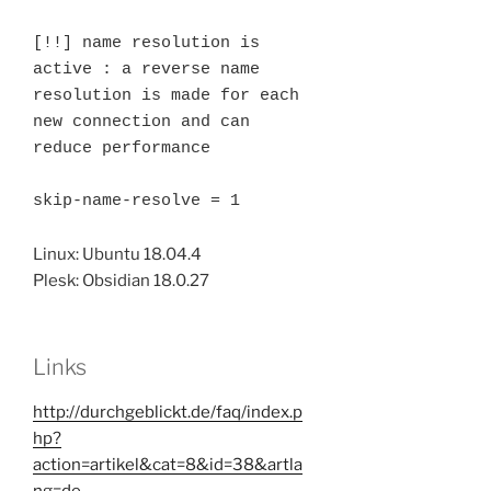
[!!] name resolution is 
active : a reverse name 
resolution is made for each 
new connection and can 
reduce performance
skip-name-resolve = 1
Linux: Ubuntu 18.04.4
Plesk: Obsidian 18.0.27
Links
http://durchgeblickt.de/faq/index.p
hp?
action=artikel&cat=8&id=38&artla
ng=de