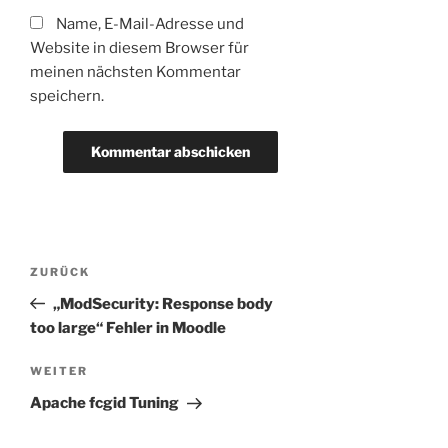
Name, E-Mail-Adresse und
Website in diesem Browser für
meinen nächsten Kommentar
speichern.
Beitragsnavigation
Vorheriger
ZURÜCK
Beitrag
„ModSecurity: Response body
too large“ Fehler in Moodle
Nächster
WEITER
Beitrag
Apache fcgid Tuning