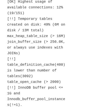
[OK] Highest usage of 
available connections: 12% 
(19/151)

[!!] Temporary tables 
created on disk: 49% (6M on 
disk / 13M total)

max_heap_table_size (> 16M)

join_buffer_size (> 256.0K, 
or always use indexes with 
JOINs)

[!!] 
table_definition_cache(400) 
is lower than number of 
tables(3092) 

table_open_cache (> 2000)

[!!] InnoDB buffer pool <= 
1G and 
Innodb_buffer_pool_instance
s(!=1).
