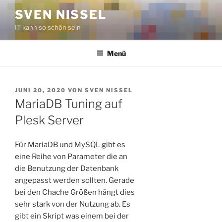
Zum
SVEN NISSEL
Inhalt
IT kann so schön sein
springen
Menü
VERÖFFENTLICHT
JUNI 20, 2020
VON
SVEN NISSEL
AM
MariaDB Tuning auf
Plesk Server
Für MariaDB und MySQL gibt es
eine Reihe von Parameter die an
die Benutzung der Datenbank
angepasst werden sollten. Gerade
bei den Chache Größen hängt dies
sehr stark von der Nutzung ab. Es
gibt ein Skript was einem bei der