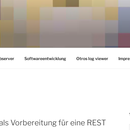
server
Softwareentwicklung
Otros log viewer
Impre
t als Vorbereitung für eine REST