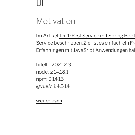
UI
Motivation
Im Artikel
Teil 1: Rest Service mit Spring Boo
Service beschrieben. Ziel ist es einfach ein 
Erfahrungen mit JavaSript Anwendungen habe
Intellij: 2021.2.3
node.js: 14.18.1
npm: 6.14.15
@vue/cli: 4.5.14
„Teil
weiterlesen
2:
Erstes
Vue.js
Projekt