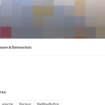
ssum & Datenschutz
TAG
apache
Backup
BigBlueButton