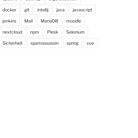
docker
git
intellij
java
javascript
jenkins
Mail
MariaDB
moodle
nextcloud
npm
Plesk
Selenium
Sicherheit
spamassassin
spring
vue