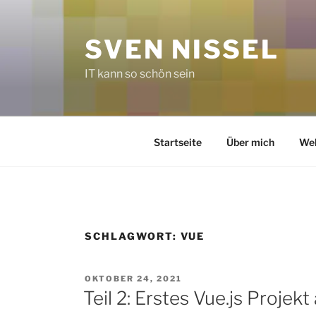
Zum
Inhalt
SVEN NISSEL
springen
IT kann so schön sein
Startseite
Über mich
Web
SCHLAGWORT:
VUE
VERÖFFENTLICHT
OKTOBER 24, 2021
AM
Teil 2: Erstes Vue.js Projek