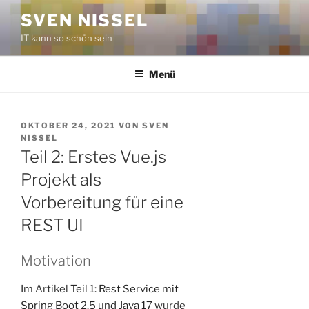
Zum
SVEN NISSEL
Inhalt
IT kann so schön sein
springen
Menü
VERÖFFENTLICHT
OKTOBER 24, 2021
VON
SVEN
AM
NISSEL
Teil 2: Erstes Vue.js
Projekt als
Vorbereitung für eine
REST UI
Motivation
Im Artikel
Teil 1: Rest Service mit
Spring Boot 2.5 und Java 17
wurde