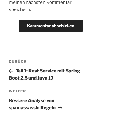
meinen nächsten Kommentar
speichern.
Beitragsnavigation
Vorheriger
ZURÜCK
Beitrag
Teil 1: Rest Service mit Spring
Boot 2.5 und Java 17
Nächster
WEITER
Beitrag
Bessere Analyse von
spamassassin Regeln