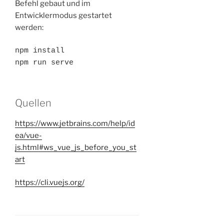
Befehl gebaut und im
Entwicklermodus gestartet
werden:
npm install

npm run serve
Quellen
https://www.jetbrains.com/help/id
ea/vue-
js.html#ws_vue_js_before_you_st
art
https://cli.vuejs.org/