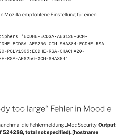
n Mozilla empfohlene Einstellung für einen
ciphers 'ECDHE-ECDSA-AES128-GCM-
CDHE-ECDSA-AES256-GCM-SHA384:ECDHE-RSA-
20-POLY1305:ECDHE-RSA-CHACHA20-
HE-RSA-AES256-GCM-SHA384'
y too large“ Fehler in Moodle
 manchmal die Fehlermeldung „ModSecurity:
Output
 of 524288, total not specified). [hostname