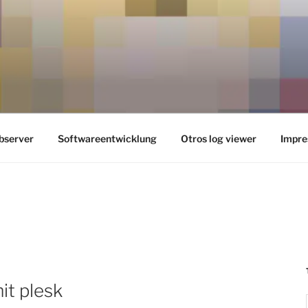
server
Softwareentwicklung
Otros log viewer
Impre
it plesk