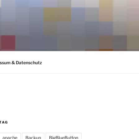
ssum & Datenschutz
TAG
apache
Backup
BigBlueButton