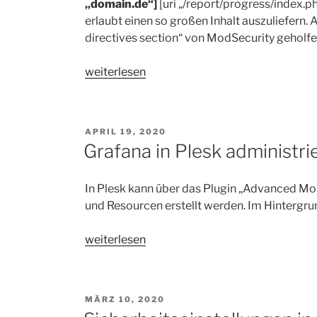
„domain.de“]
[uri „/report/progress/index.ph
erlaubt einen so großen Inhalt auszuliefern. 
directives section“ von ModSecurity geholfe
„„ModSecurity:
weiterlesen
Response
body
too
VERÖFFENTLICHT
APRIL 19, 2020
large“
AM
Grafana in Plesk administri
Fehler
in
In Plesk kann über das Plugin „Advanced Mo
Moodle“
und Resourcen erstellt werden. Im Hintergrun
„Grafana
weiterlesen
in
Plesk
administrieren
VERÖFFENTLICHT
MÄRZ 10, 2020
und
AM