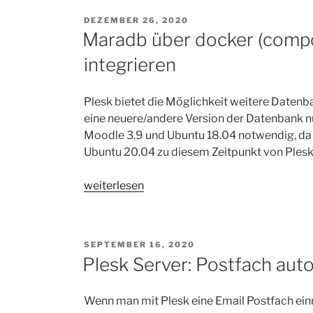
und
VERÖFFENTLICHT
DEZEMBER 26, 2020
testen
AM
Maradb über docker (compos
unter
integrieren
Plesk“
Plesk bietet die Möglichkeit weitere Daten
eine neuere/andere Version der Datenbank nutz
Moodle 3.9 und Ubuntu 18.04 notwendig, da d
Ubuntu 20.04 zu diesem Zeitpunkt von Plesk 
„Maradb
weiterlesen
über
docker
(compose)
VERÖFFENTLICHT
SEPTEMBER 16, 2020
installieren
AM
Plesk Server: Postfach aut
und
in
Wenn man mit Plesk eine Email Postfach einri
Plesk