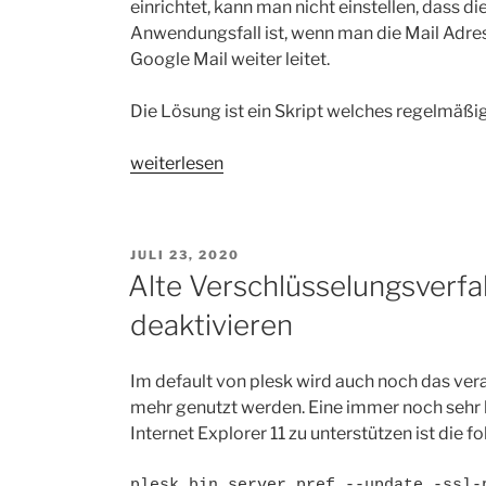
einrichtet, kann man nicht einstellen, dass d
integrieren“
Anwendungsfall ist, wenn man die Mail Adres
Google Mail weiter leitet.
Die Lösung ist ein Skript welches regelmäßig
„Plesk
weiterlesen
Server:
Postfach
automatisch
VERÖFFENTLICHT
JULI 23, 2020
leeren“
AM
Alte Verschlüsselungsverfa
deaktivieren
Im default von plesk wird auch noch das veral
mehr genutzt werden. Eine immer noch sehr 
Internet Explorer 11 zu unterstützen ist die f
plesk bin server_pref --update -ssl-