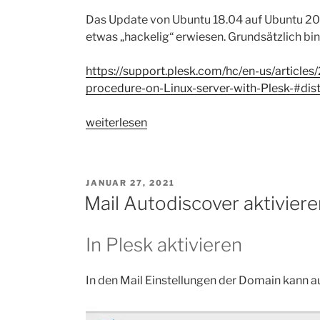
Das Update von Ubuntu 18.04 auf Ubuntu 20.0
etwas „hackelig“ erwiesen. Grundsätzlich bi
https://support.plesk.com/hc/en-us/articl
procedure-on-Linux-server-with-Plesk-#dis
„Update
weiterlesen
auf
Ubuntu
20.04
VERÖFFENTLICHT
JANUAR 27, 2021
mit
AM
Mail Autodiscover aktiviere
plesk“
In Plesk aktivieren
In den Mail Einstellungen der Domain kann a