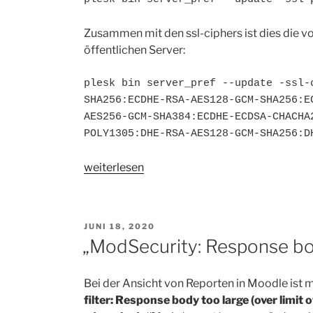
Zusammen mit den ssl-ciphers ist dies die vo
öffentlichen Server:
plesk bin server_pref --update -ssl-
SHA256:ECDHE-RSA-AES128-GCM-SHA256:E
AES256-GCM-SHA384:ECDHE-ECDSA-CHACHA
POLY1305:DHE-RSA-AES128-GCM-SHA256:D
„Alte
weiterlesen
Verschlüsselungsverfahren
über
Plesk
VERÖFFENTLICHT
JUNI 18, 2020
für
AM
„ModSecurity: Response bod
nginx
deaktivieren“
Bei der Ansicht von Reporten in Moodle ist
filter: Response body too large (over limit