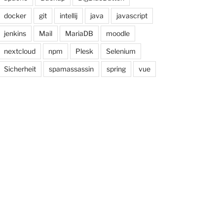
docker
git
intellij
java
javascript
jenkins
Mail
MariaDB
moodle
nextcloud
npm
Plesk
Selenium
Sicherheit
spamassassin
spring
vue