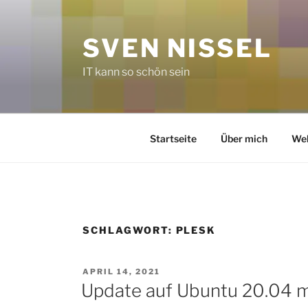
Zum
Inhalt
SVEN NISSEL
springen
IT kann so schön sein
Startseite
Über mich
Web
SCHLAGWORT:
PLESK
VERÖFFENTLICHT
APRIL 14, 2021
AM
Update auf Ubuntu 20.04 m