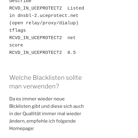
describe 
RCVD_IN_UCEPROTECT2  Listed 
in dnsbl-2.uceprotect.net 
(open relay/proxy/dialup)

tflags   
RCVD_IN_UCEPROTECT2  net

score    
RCVD_IN_UCEPROTECT2  0.5
Welche Blacklisten sollte
man verwenden?
Da es immer wieder neue
Blcklisten gibt und diese sich auch
in der Quallität immer mal wieder
ändern, empfehle ich folgende
Homepage: