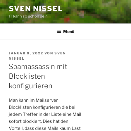
Zum
SVEN NISSEL
Inhalt
IT kann so schön sein
springen
Menü
VERÖFFENTLICHT
JANUAR 8, 2022
VON
SVEN
AM
NISSEL
Spamassassin mit
Blocklisten
konfigurieren
Man kann im Mailserver
Blocklisten konfigurieren die bei
jedem Treffer in der Liste eine Mail
sofort blockiert. Dies hat den
Vorteil, dass diese Mails kaum Last