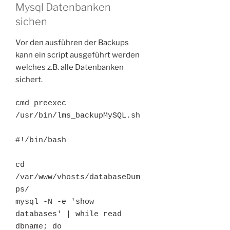
Mysql Datenbanken
sichen
Vor den ausführen der Backups
kann ein script ausgeführt werden
welches z.B. alle Datenbanken
sichert.
cmd_preexec     
/usr/bin/lms_backupMySQL.sh
#!/bin/bash

cd 
/var/www/vhosts/databaseDum
ps/

mysql -N -e 'show 
databases' | while read 
dbname; do 
