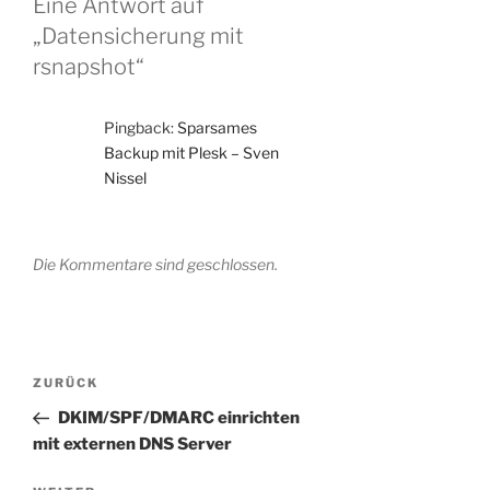
Eine Antwort auf
„Datensicherung mit
rsnapshot“
Pingback:
Sparsames
Backup mit Plesk – Sven
Nissel
Die Kommentare sind geschlossen.
Beitragsnavigation
Vorheriger
ZURÜCK
Beitrag
DKIM/SPF/DMARC einrichten
mit externen DNS Server