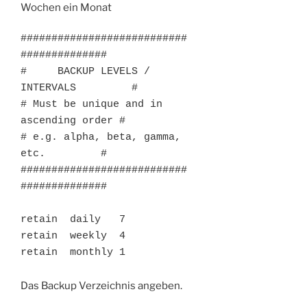
Wochen ein Monat
###########################
##############

#     BACKUP LEVELS / 
INTERVALS         #

# Must be unique and in 
ascending order #

# e.g. alpha, beta, gamma, 
etc.         #

###########################
##############

retain  daily   7

retain  weekly  4

retain  monthly 1
Das Backup Verzeichnis angeben.