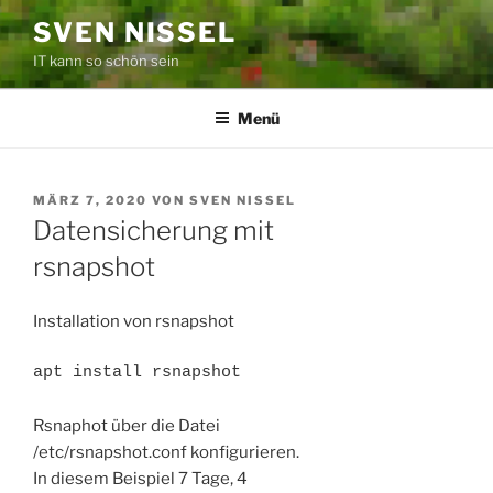
Zum
SVEN NISSEL
Inhalt
IT kann so schön sein
springen
Menü
VERÖFFENTLICHT
MÄRZ 7, 2020
VON
SVEN NISSEL
AM
Datensicherung mit
rsnapshot
Installation von rsnapshot
apt install rsnapshot
Rsnaphot über die Datei
/etc/rsnapshot.conf konfigurieren.
In diesem Beispiel 7 Tage, 4