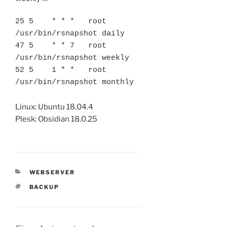
25 5    * * *   root    
/usr/bin/rsnapshot daily

47 5    * * 7   root    
/usr/bin/rsnapshot weekly 

52 5    1 * *   root    
/usr/bin/rsnapshot monthly
Linux: Ubuntu 18.04.4
Plesk: Obsidian 18.0.25
KATEGORIEN
WEBSERVER
SCHLAGWÖRTER
BACKUP