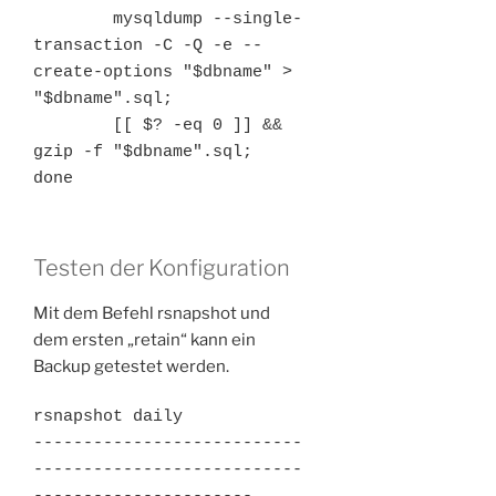
        mysqldump --single-
transaction -C -Q -e --
create-options "$dbname" > 
"$dbname".sql; 

        [[ $? -eq 0 ]] && 
gzip -f "$dbname".sql; 

done
Testen der Konfiguration
Mit dem Befehl rsnapshot und
dem ersten „retain“ kann ein
Backup getestet werden.
rsnapshot daily

---------------------------
---------------------------