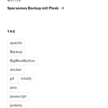
Nächster
WEITER
Beitrag
Sparsames Backup mit Plesk
TAG
apache
Backup
BigBlueButton
docker
git
intellij
java
javascript
jenkins